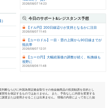
2026/08/07 14:23
今日のサポート&レジスタンス予想
値）
【ドル円】200日線辺りが支持となるかに注目
2026/08/07 11:45
【ユーロドル】一目・雲の上限から90日線までが
抵抗帯
2026/08/07 12:31
【ユーロ円】大幅続落後の調整が続く、転換線も
視野に
2026/08/06 11:48
資判断ならびに外国為替証拠金取引その他金融商品の投資勧誘を目的とし
確実性を保証するものではありません。 また、予告なしに内容を変更する
に譲渡または使用させることは出来ません。 情報の内容によって生じた如