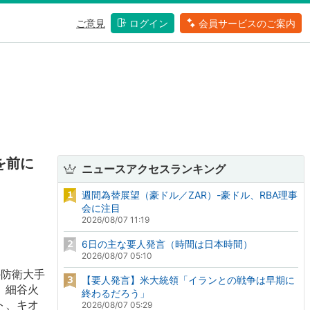
ご意見
ログイン
会員サービスのご案内
を前に
ニュースアクセスランキング
週間為替展望（豪ドル／ZAR）-豪ドル、RBA理事
会に注目
2026/08/07 11:19
6日の主な要人発言（時間は日本時間）
2026/08/07 05:10
の防衛大手
【要人発言】米大統領「イランとの戦争は早期に
、細谷火
終わるだろう」
ト、キオ
2026/08/07 05:29