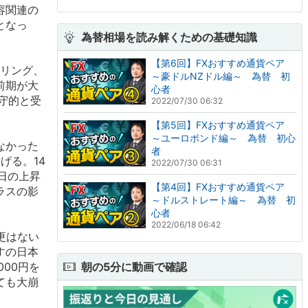
容関連の
となっ
為替相場を読み解くための基礎知識
【第6回】FXおすすめ通貨ペア
イリング、
～豪ドルNZドル編～ 為替 初
前期が大
心者
守的と受
2022/07/30 06:32
【第5回】FXおすすめ通貨ペア
～ユーロポンド編～ 為替 初心
なかった
者
げる。14
2022/07/30 06:31
4日の上昇
【第4回】FXおすすめ通貨ペア
ラスの影
～ドルストレート編～ 為替 初
心者
2022/06/18 06:42
更はない
すの日本
00円を
朝の5分に動画で確認
ても大崩