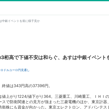
は中銀イベントを前に様子見か
の3桁高で下値不安は和らぐ、あすは中銀イベント
ーロドル
ユーロ円
見通し
値は343円高の37396円。
上がり1224/値下がり364。三菱重工、川崎重工、ＩＨＩ
ースで防衛関連との見方が強まった三菱電機のほか、東京計器
防衛株にも資金が向かった。東京エレクトロン、アドバンテス