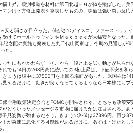
大幅上昇。観測報道を材料に第四北越ＦＧが値を飛ばした。美
ーマンは下方修正発表を発表したものの、株価は強い買い反応
5％安と弱さが目立った。値がさのディスコ、ファーストリテ
を受けてポールトゥウィンやＭａｃｂｅｅが大幅安となった。
周年記念配の実施も発表した丸千代山岡家は、今期の見通しが保
なった。
ったにもかかわらず、そこから一段と上を試す動きが見られ
れでも14日の263円高に続いての3桁上昇は、下値不安を和ら
り、きょうは場中に37500円を上回る場面があった。米国株は1
も見えるだけに、動きが良くなってくるようなら日本株にもプ
日銀金融政策決定会合とFOMCが開催される。どちらも政策変
プがどういったメッセージを市場に届けるかは注目される。あ
子見姿勢が強まるだろう。きょうの終値は37396円。再び370
ントが急速に悪化する可能性があるだけに、あすは下げたとし
る。