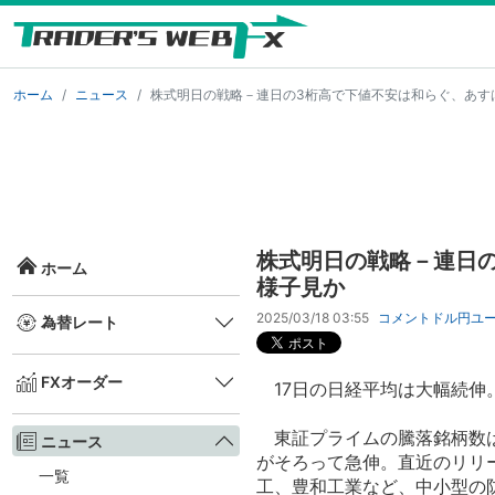
ホーム
ニュース
株式明日の戦略－連日の3桁高で下値不安は和らぐ、あす
株式明日の戦略－連日
ホーム
様子見か
2025/03/18 03:55
コメント
ドル円
ユ
為替レート
FXオーダー
17日の日経平均は大幅続伸。終
東証プライムの騰落銘柄数は値
ニュース
がそろって急伸。直近のリリ
一覧
工、豊和工業など、中小型の