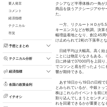
クシアなど半導体株の一角が
要人発言
商品を扱うアクシージアやヤ
コメント
た。
経済指標
一方、リクルートＨＤが5.
テクニカル
キーエンスなどが軟調。決算
市況
幅増益着地となり、創立45
け止められて2桁の下落率と
予想とまとめ
日経平均は大幅高。高く始ま
ことには物足りなさもある。そ
テクニカル分析
日に終値で37000円を上回
でコツンと底を打ったように
響が期待できる。
経済指標
あす18日から19日の日程で
各国の政策金利
とみられているが、中銀トッ
株はこれらのイベントを前に様
イチオシ
割り込んでしまうとセンチメ
れを回避できるかが重要とな