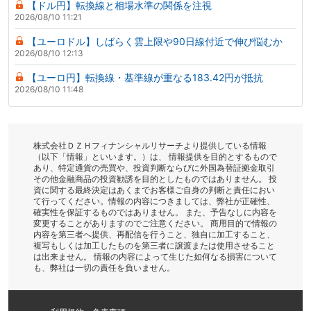
【ドル円】転換線と相場水準の関係を注視
2026/08/10 11:21
【ユーロドル】しばらく雲上限や90日線付近で伸び悩むか
2026/08/10 12:13
【ユーロ円】転換線・基準線が重なる183.42円が抵抗
2026/08/10 11:48
株式会社ＤＺＨフィナンシャルリサーチより提供している情報
（以下「情報」といいます。）は、 情報提供を目的とするもので
あり、特定通貨の売買や、投資判断ならびに外国為替証拠金取引
その他金融商品の投資勧誘を目的としたものではありません。 投
資に関する最終決定はあくまでお客様ご自身の判断と責任におい
て行ってください。情報の内容につきましては、弊社が正確性、
確実性を保証するものではありません。 また、予告なしに内容を
変更することがありますのでご注意ください。 商用目的で情報の
内容を第三者へ提供、再配信を行うこと、独自に加工すること、
複写もしくは加工したものを第三者に譲渡または使用させること
は出来ません。 情報の内容によって生じた如何なる損害について
も、弊社は一切の責任を負いません。