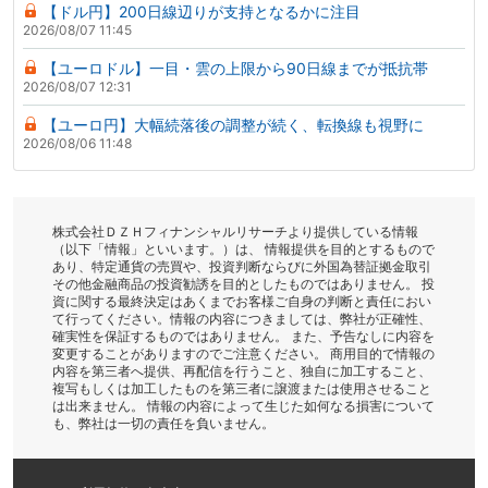
【ドル円】200日線辺りが支持となるかに注目
2026/08/07 11:45
【ユーロドル】一目・雲の上限から90日線までが抵抗帯
2026/08/07 12:31
【ユーロ円】大幅続落後の調整が続く、転換線も視野に
2026/08/06 11:48
株式会社ＤＺＨフィナンシャルリサーチより提供している情報
（以下「情報」といいます。）は、 情報提供を目的とするもので
あり、特定通貨の売買や、投資判断ならびに外国為替証拠金取引
その他金融商品の投資勧誘を目的としたものではありません。 投
資に関する最終決定はあくまでお客様ご自身の判断と責任におい
て行ってください。情報の内容につきましては、弊社が正確性、
確実性を保証するものではありません。 また、予告なしに内容を
変更することがありますのでご注意ください。 商用目的で情報の
内容を第三者へ提供、再配信を行うこと、独自に加工すること、
複写もしくは加工したものを第三者に譲渡または使用させること
は出来ません。 情報の内容によって生じた如何なる損害について
も、弊社は一切の責任を負いません。