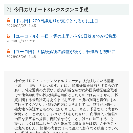
今日のサポート&レジスタンス予想
【ドル円】200日線辺りが支持となるかに注目
2026/08/07 11:45
【ユーロドル】一目・雲の上限から90日線までが抵抗帯
2026/08/07 12:31
【ユーロ円】大幅続落後の調整が続く、転換線も視野に
2026/08/06 11:48
株式会社ＤＺＨフィナンシャルリサーチより提供している情報
（以下「情報」といいます。）は、 情報提供を目的とするもので
あり、特定通貨の売買や、投資判断ならびに外国為替証拠金取引
その他金融商品の投資勧誘を目的としたものではありません。 投
資に関する最終決定はあくまでお客様ご自身の判断と責任におい
て行ってください。情報の内容につきましては、弊社が正確性、
確実性を保証するものではありません。 また、予告なしに内容を
変更することがありますのでご注意ください。 商用目的で情報の
内容を第三者へ提供、再配信を行うこと、独自に加工すること、
複写もしくは加工したものを第三者に譲渡または使用させること
は出来ません。 情報の内容によって生じた如何なる損害について
も、弊社は一切の責任を負いません。