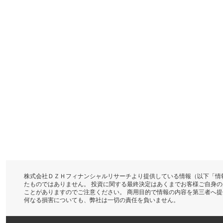
株式会社ＤＺＨフィナンシャルリサーチより提供している情報（以下「情
たものではありません。 投資に関する最終決定はあくまでお客様ご自身
ことがありますのでご注意ください。 商用目的で情報の内容を第三者へ
何なる損害についても、弊社は一切の責任を負いません。