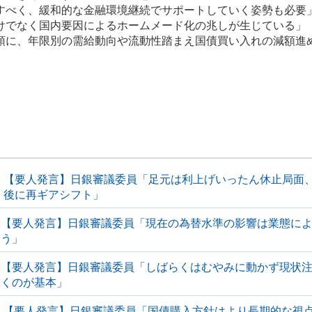
すべく、緩和的な金融環境継続でサポートしていく姿勢も必要
けでなく国内要因によるホームメード化の兆しが生じている」
頭に、年限別の需給動向や流動性踏まえ国債買い入れの減額進
【要人発言】日銀審議委員「足元は利上げいったん休止局面
後に再ギアシフト」
【要人発言】日銀審議委員「現在の為替水準の影響は業態に
う」
【要人発言】日銀審議委員「しばらくはむやみに動かず現状
くのが基本」
【要人発言】日銀審議委員「国債購入方針はより長期的な視