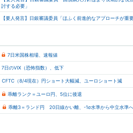
討する必要」
【要人発言】日銀審議委員「ほふく前進的なアプローチが重
7日米国株相場、速報値
7日のVIX（恐怖指数）、低下
CFTC（8/4現在）円ショート大幅減、ユーロショート減
乖離ランク＝ユーロ円、5位に後退
乖離3＝ランド円 20日線かい離、-1σ水準から中立水準