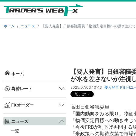
ホーム
ニュース
【要人発言】日銀審議委員「物価安定目標への動き生じて
【要人発言】日銀審議
ホーム
が水を差さないか注視
2025/07/03 10:43
要人発言
ドル円
ユ
為替レート
FXオーダー
高田日銀審議委員
「国内動向をみる限り、物価
「物価安定目標への動き生じ
ニュース
「今後FRBが利下げ再開す
一覧
「米政策への期待次第で市場