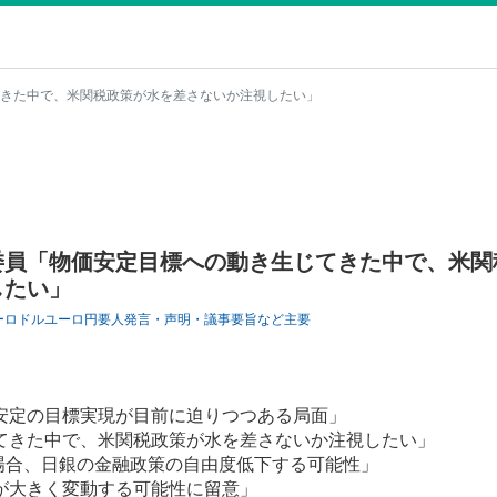
きた中で、米関税政策が水を差さないか注視したい」
委員「物価安定目標への動き生じてきた中で、米関
したい」
ーロドル
ユーロ円
要人発言・声明・議事要旨など
主要
安定の目標実現が目前に迫りつつある局面」
てきた中で、米関税政策が水を差さないか注視したい」
る場合、日銀の金融政策の自由度低下する可能性」
が大きく変動する可能性に留意」