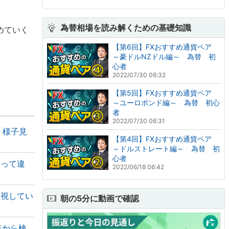
」
為替相場を読み解くための基礎知識
めていく
【第6回】FXおすすめ通貨ペア
～豪ドルNZドル編～ 為替 初
心者
2022/07/30 06:32
【第5回】FXおすすめ通貨ペア
～ユーロポンド編～ 為替 初心
者
2022/07/30 06:31
、様子見
【第4回】FXおすすめ通貨ペア
～ドルストレート編～ 為替 初
心者
よって違
2022/06/18 06:42
注視してい
朝の5分に動画で確認
点から検