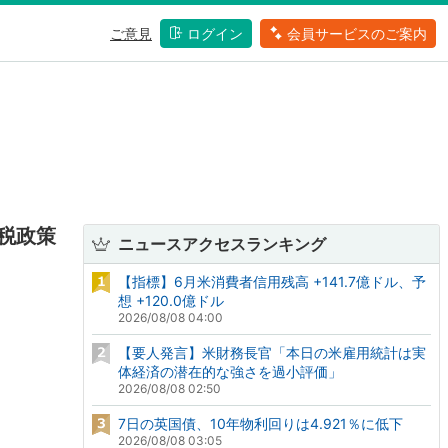
ご意見
ログイン
会員サービスのご案内
税政策
ニュースアクセスランキング
【指標】6月米消費者信用残高 +141.7億ドル、予
想 +120.0億ドル
2026/08/08 04:00
【要人発言】米財務長官「本日の米雇用統計は実
体経済の潜在的な強さを過小評価」
2026/08/08 02:50
7日の英国債、10年物利回りは4.921％に低下
2026/08/08 03:05