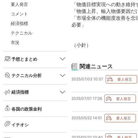
「物価目標実現への動き維持
要人発言
「物価上昇、輸入物価要因だ
コメント
「市場全体の機能度改善を念
経済指標
必要」
テクニカル
市況
（小針）
予想とまとめ
関連ニュース
テクニカル分析
2025/07/03 10:37
経済指標
2025/07/01 17:26
各国の政策金利
2025/05/22 14:51
イチオシ
2025/05/22 10:40