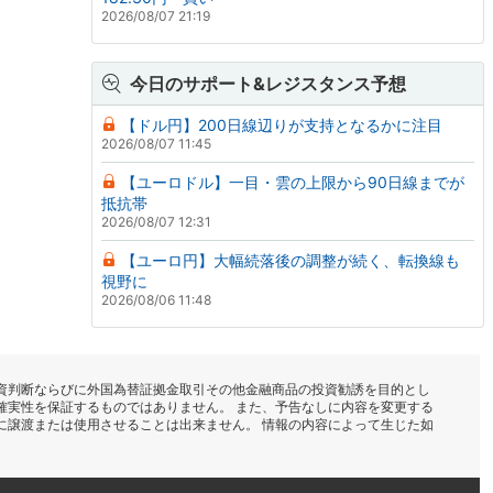
2026/08/07 21:19
今日のサポート&レジスタンス予想
【ドル円】200日線辺りが支持となるかに注目
2026/08/07 11:45
【ユーロドル】一目・雲の上限から90日線までが
抵抗帯
2026/08/07 12:31
【ユーロ円】大幅続落後の調整が続く、転換線も
視野に
2026/08/06 11:48
資判断ならびに外国為替証拠金取引その他金融商品の投資勧誘を目的とし
確実性を保証するものではありません。 また、予告なしに内容を変更する
に譲渡または使用させることは出来ません。 情報の内容によって生じた如