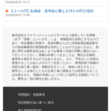
2026/08/10 12:13
【ユーロ円】転換線・基準線が重なる183.42円が抵抗
2026/08/10 11:48
株式会社ＤＺＨフィナンシャルリサーチより提供している情報
（以下「情報」といいます。）は、 情報提供を目的とするもので
あり、特定通貨の売買や、投資判断ならびに外国為替証拠金取引
その他金融商品の投資勧誘を目的としたものではありません。 投
資に関する最終決定はあくまでお客様ご自身の判断と責任におい
て行ってください。情報の内容につきましては、弊社が正確性、
確実性を保証するものではありません。 また、予告なしに内容を
変更することがありますのでご注意ください。 商用目的で情報の
内容を第三者へ提供、再配信を行うこと、独自に加工すること、
複写もしくは加工したものを第三者に譲渡または使用させること
は出来ません。 情報の内容によって生じた如何なる損害について
も、弊社は一切の責任を負いません。
利用規約・免責事項
特定商取引法に基づく表示
個人情報保護方針