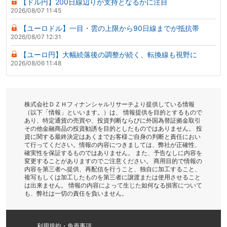
【ドル円】200日線辺りが支持となるかに注目
2026/08/07 11:45
【ユーロドル】一目・雲の上限から90日線までが抵抗帯
2026/08/07 12:31
【ユーロ円】大幅続落後の調整が続く、転換線も視野に
2026/08/06 11:48
株式会社ＤＺＨフィナンシャルリサーチより提供している情報
（以下「情報」といいます。）は、 情報提供を目的とするもので
あり、特定通貨の売買や、投資判断ならびに外国為替証拠金取引
その他金融商品の投資勧誘を目的としたものではありません。 投
資に関する最終決定はあくまでお客様ご自身の判断と責任におい
て行ってください。情報の内容につきましては、弊社が正確性、
確実性を保証するものではありません。 また、予告なしに内容を
変更することがありますのでご注意ください。 商用目的で情報の
内容を第三者へ提供、再配信を行うこと、独自に加工すること、
複写もしくは加工したものを第三者に譲渡または使用させること
は出来ません。 情報の内容によって生じた如何なる損害について
も、弊社は一切の責任を負いません。
利用規約・免責事項