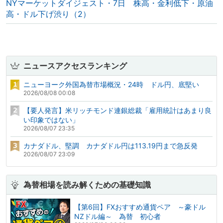
NYマーケットダイジェスト・7日 株高・金利低下・原油
高・ドル下げ渋り（2）
ニュースアクセスランキング
ニューヨーク外国為替市場概況・24時 ドル円、底堅い
2026/08/08 00:08
【要人発言】米リッチモンド連銀総裁「雇用統計はあまり良
い印象ではない」
2026/08/07 23:35
カナダドル、堅調 カナダドル円は113.19円まで急反発
2026/08/07 23:09
為替相場を読み解くための基礎知識
【第6回】FXおすすめ通貨ペア ～豪ドル
NZドル編～ 為替 初心者