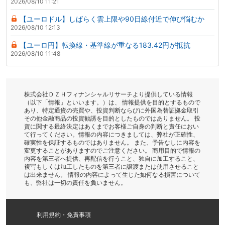
2026/08/10 11:21
【ユーロドル】しばらく雲上限や90日線付近で伸び悩むか
2026/08/10 12:13
【ユーロ円】転換線・基準線が重なる183.42円が抵抗
2026/08/10 11:48
株式会社ＤＺＨフィナンシャルリサーチより提供している情報
（以下「情報」といいます。）は、 情報提供を目的とするもので
あり、特定通貨の売買や、投資判断ならびに外国為替証拠金取引
その他金融商品の投資勧誘を目的としたものではありません。 投
資に関する最終決定はあくまでお客様ご自身の判断と責任におい
て行ってください。情報の内容につきましては、弊社が正確性、
確実性を保証するものではありません。 また、予告なしに内容を
変更することがありますのでご注意ください。 商用目的で情報の
内容を第三者へ提供、再配信を行うこと、独自に加工すること、
複写もしくは加工したものを第三者に譲渡または使用させること
は出来ません。 情報の内容によって生じた如何なる損害について
も、弊社は一切の責任を負いません。
利用規約・免責事項