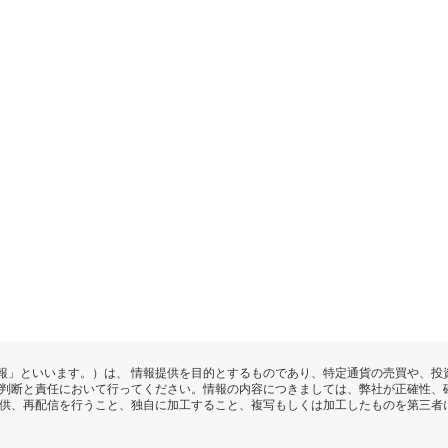
報」といいます。）は、 情報提供を目的とするものであり、特定通貨の売買や、投
の判断と責任において行ってください。情報の内容につきましては、弊社が正確性、
提供、再配信を行うこと、独自に加工すること、複写もしくは加工したものを第三者