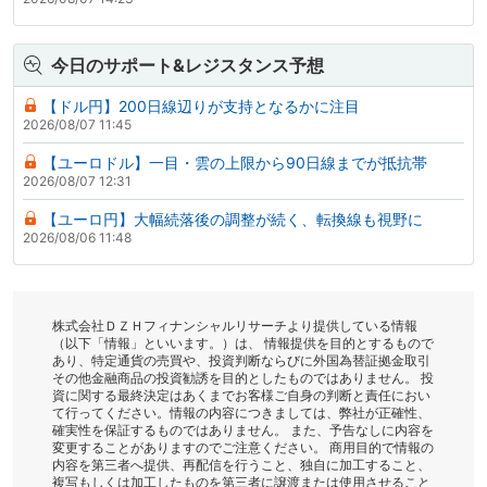
今日のサポート&レジスタンス予想
【ドル円】200日線辺りが支持となるかに注目
2026/08/07 11:45
【ユーロドル】一目・雲の上限から90日線までが抵抗帯
2026/08/07 12:31
【ユーロ円】大幅続落後の調整が続く、転換線も視野に
2026/08/06 11:48
株式会社ＤＺＨフィナンシャルリサーチより提供している情報
（以下「情報」といいます。）は、 情報提供を目的とするもので
あり、特定通貨の売買や、投資判断ならびに外国為替証拠金取引
その他金融商品の投資勧誘を目的としたものではありません。 投
資に関する最終決定はあくまでお客様ご自身の判断と責任におい
て行ってください。情報の内容につきましては、弊社が正確性、
確実性を保証するものではありません。 また、予告なしに内容を
変更することがありますのでご注意ください。 商用目的で情報の
内容を第三者へ提供、再配信を行うこと、独自に加工すること、
複写もしくは加工したものを第三者に譲渡または使用させること