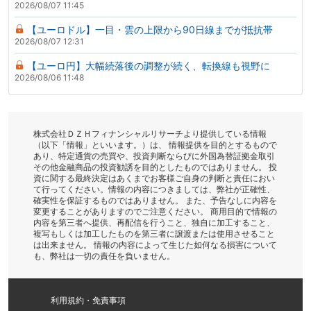
2026/08/07 11:45
【ユーロドル】一目・雲の上限から90日線までが抵抗帯
2026/08/07 12:31
【ユーロ円】大幅続落後の調整が続く、転換線も視野に
2026/08/06 11:48
株式会社ＤＺＨフィナンシャルリサーチより提供している情報
（以下「情報」といいます。）は、 情報提供を目的とするもので
あり、特定通貨の売買や、投資判断ならびに外国為替証拠金取引
その他金融商品の投資勧誘を目的としたものではありません。 投
資に関する最終決定はあくまでお客様ご自身の判断と責任におい
て行ってください。情報の内容につきましては、弊社が正確性、
確実性を保証するものではありません。 また、予告なしに内容を
変更することがありますのでご注意ください。 商用目的で情報の
内容を第三者へ提供、再配信を行うこと、独自に加工すること、
複写もしくは加工したものを第三者に譲渡または使用させること
は出来ません。 情報の内容によって生じた如何なる損害について
も、弊社は一切の責任を負いません。
利用規約・免責事項