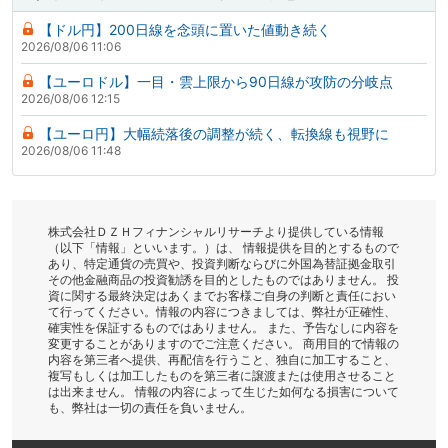
【ドル円】200日線を念頭に置いた値動き続く
2026/08/06 11:06
【ユーロドル】一目・雲上限から90日線が攻防の分岐点
2026/08/06 12:15
【ユーロ円】大幅続落後の調整が続く、転換線も視野に
2026/08/06 11:48
株式会社ＤＺＨフィナンシャルリサーチより提供している情報
（以下「情報」といいます。）は、 情報提供を目的とするもので
あり、特定通貨の売買や、投資判断ならびに外国為替証拠金取引
その他金融商品の投資勧誘を目的としたものではありません。 投
資に関する最終決定はあくまでお客様ご自身の判断と責任におい
て行ってください。情報の内容につきましては、弊社が正確性、
確実性を保証するものではありません。 また、予告なしに内容を
変更することがありますのでご注意ください。 商用目的で情報の
内容を第三者へ提供、再配信を行うこと、独自に加工すること、
複写もしくは加工したものを第三者に譲渡または使用させること
は出来ません。 情報の内容によって生じた如何なる損害について
も、弊社は一切の責任を負いません。