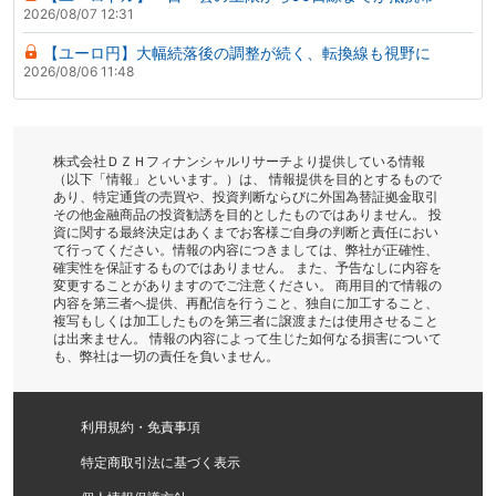
2026/08/07 12:31
【ユーロ円】大幅続落後の調整が続く、転換線も視野に
2026/08/06 11:48
株式会社ＤＺＨフィナンシャルリサーチより提供している情報
（以下「情報」といいます。）は、 情報提供を目的とするもので
あり、特定通貨の売買や、投資判断ならびに外国為替証拠金取引
その他金融商品の投資勧誘を目的としたものではありません。 投
資に関する最終決定はあくまでお客様ご自身の判断と責任におい
て行ってください。情報の内容につきましては、弊社が正確性、
確実性を保証するものではありません。 また、予告なしに内容を
変更することがありますのでご注意ください。 商用目的で情報の
内容を第三者へ提供、再配信を行うこと、独自に加工すること、
複写もしくは加工したものを第三者に譲渡または使用させること
は出来ません。 情報の内容によって生じた如何なる損害について
も、弊社は一切の責任を負いません。
利用規約・免責事項
特定商取引法に基づく表示