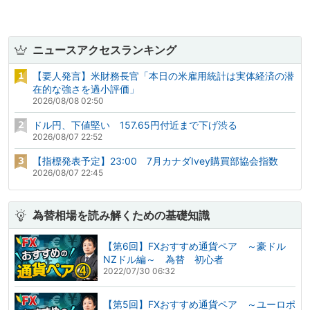
ニュースアクセスランキング
【要人発言】米財務長官「本日の米雇用統計は実体経済の潜
在的な強さを過小評価」
2026/08/08 02:50
ドル円、下値堅い 157.65円付近まで下げ渋る
2026/08/07 22:52
【指標発表予定】23:00 7月カナダIvey購買部協会指数
2026/08/07 22:45
為替相場を読み解くための基礎知識
【第6回】FXおすすめ通貨ペア ～豪ドル
NZドル編～ 為替 初心者
2022/07/30 06:32
【第5回】FXおすすめ通貨ペア ～ユーロポ