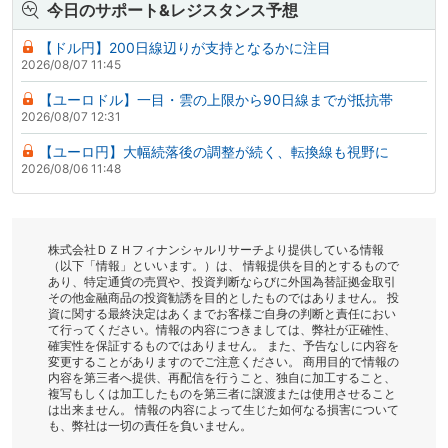
今日のサポート&レジスタンス予想
【ドル円】200日線辺りが支持となるかに注目
2026/08/07 11:45
【ユーロドル】一目・雲の上限から90日線までが抵抗帯
2026/08/07 12:31
【ユーロ円】大幅続落後の調整が続く、転換線も視野に
2026/08/06 11:48
株式会社ＤＺＨフィナンシャルリサーチより提供している情報
（以下「情報」といいます。）は、 情報提供を目的とするもので
あり、特定通貨の売買や、投資判断ならびに外国為替証拠金取引
その他金融商品の投資勧誘を目的としたものではありません。 投
資に関する最終決定はあくまでお客様ご自身の判断と責任におい
て行ってください。情報の内容につきましては、弊社が正確性、
確実性を保証するものではありません。 また、予告なしに内容を
変更することがありますのでご注意ください。 商用目的で情報の
内容を第三者へ提供、再配信を行うこと、独自に加工すること、
複写もしくは加工したものを第三者に譲渡または使用させること
は出来ません。 情報の内容によって生じた如何なる損害について
も、弊社は一切の責任を負いません。