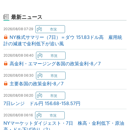
最新ニュース
2026/08/08 07:29
NY株式サマリー（7日）＝ダウ 151.83ドル高 雇用統
計の減速で金利低下が追い風
2026/08/08 06:40
高金利・エマージング各国の政策金利-8／7
2026/08/08 06:30
主要各国の政策金利-8／7
2026/08/08 06:20
7日レンジ ドル円 156.68-158.57円
2026/08/08 06:16
NYマーケットダイジェスト・7日 株高・金利低下・原油
高・ドル下げ渋り（2）