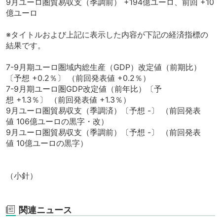
9月ユーロ圏貿易収支（季調前） +194億ユーロ、前回 +10
億ユーロ
※タイトルおよび上記に表示した内容が下記の経済指標の
結果です。
7-9月期ユーロ圏域内総生産（GDP）改定値（前期比）
〔予想 +0.2％〕 （前回発表値 +0.2％）
7-9月期ユーロ圏GDP改定値（前年比）〔予
想 +1.3％〕 （前回発表値 +1.3％）
9月ユーロ圏貿易収支（季調済）〔予想 -〕 （前回発表
値 106億ユーロの黒字・改）
9月ユーロ圏貿易収支（季調前）〔予想 -〕 （前回発表
値 10億ユーロの黒字）
（小針）
関連ニュース