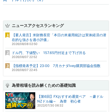
ニュースアクセスランキング
【要人発言】米財務長官「本日の米雇用統計は実体経済の潜
在的な強さを過小評価」
2026/08/08 02:50
ドル円、下値堅い 157.65円付近まで下げ渋る
2026/08/07 22:52
【指標発表予定】23:00 7月カナダIvey購買部協会指数
2026/08/07 22:45
為替相場を読み解くための基礎知識
【第6回】FXおすすめ通貨ペア ～豪ドル
NZドル編～ 為替 初心者
2022/07/30 06:32