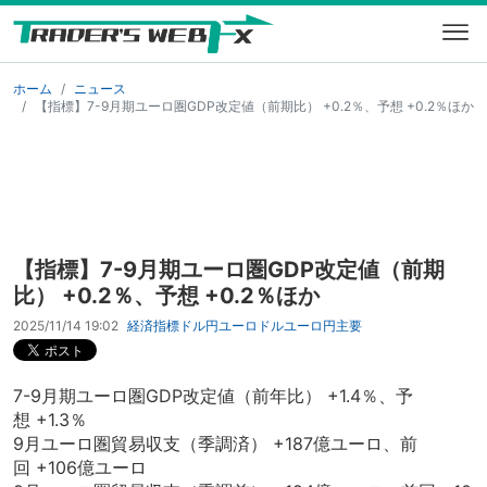
ホーム
ニュース
【指標】7-9月期ユーロ圏GDP改定値（前期比） +0.2％、予想 +0.2％ほか
【指標】7-9月期ユーロ圏GDP改定値（前期
比） +0.2％、予想 +0.2％ほか
2025/11/14 19:02
経済指標
ドル円
ユーロドル
ユーロ円
主要
7-9月期ユーロ圏GDP改定値（前年比） +1.4％、予
想 +1.3％
9月ユーロ圏貿易収支（季調済） +187億ユーロ、前
回 +106億ユーロ