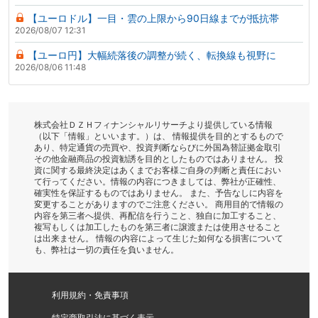
【ユーロドル】一目・雲の上限から90日線までが抵抗帯
2026/08/07 12:31
【ユーロ円】大幅続落後の調整が続く、転換線も視野に
2026/08/06 11:48
株式会社ＤＺＨフィナンシャルリサーチより提供している情報
（以下「情報」といいます。）は、 情報提供を目的とするもので
あり、特定通貨の売買や、投資判断ならびに外国為替証拠金取引
その他金融商品の投資勧誘を目的としたものではありません。 投
資に関する最終決定はあくまでお客様ご自身の判断と責任におい
て行ってください。情報の内容につきましては、弊社が正確性、
確実性を保証するものではありません。 また、予告なしに内容を
変更することがありますのでご注意ください。 商用目的で情報の
内容を第三者へ提供、再配信を行うこと、独自に加工すること、
複写もしくは加工したものを第三者に譲渡または使用させること
は出来ません。 情報の内容によって生じた如何なる損害について
も、弊社は一切の責任を負いません。
利用規約・免責事項
特定商取引法に基づく表示