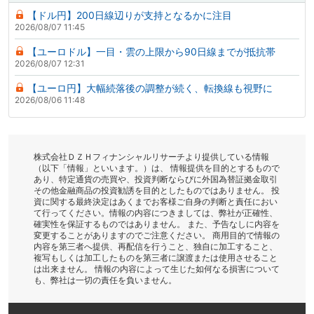
【ドル円】200日線辺りが支持となるかに注目
2026/08/07 11:45
【ユーロドル】一目・雲の上限から90日線までが抵抗帯
2026/08/07 12:31
【ユーロ円】大幅続落後の調整が続く、転換線も視野に
2026/08/06 11:48
株式会社ＤＺＨフィナンシャルリサーチより提供している情報
（以下「情報」といいます。）は、 情報提供を目的とするもので
あり、特定通貨の売買や、投資判断ならびに外国為替証拠金取引
その他金融商品の投資勧誘を目的としたものではありません。 投
資に関する最終決定はあくまでお客様ご自身の判断と責任におい
て行ってください。情報の内容につきましては、弊社が正確性、
確実性を保証するものではありません。 また、予告なしに内容を
変更することがありますのでご注意ください。 商用目的で情報の
内容を第三者へ提供、再配信を行うこと、独自に加工すること、
複写もしくは加工したものを第三者に譲渡または使用させること
は出来ません。 情報の内容によって生じた如何なる損害について
も、弊社は一切の責任を負いません。