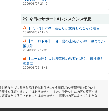
2026/08/07 21:19
今日のサポート&レジスタンス予想
【ドル円】200日線辺りが支持となるかに注目
2026/08/07 11:45
【ユーロドル】一目・雲の上限から90日線までが
抵抗帯
2026/08/07 12:31
【ユーロ円】大幅続落後の調整が続く、転換線も
視野に
2026/08/06 11:48
資判断ならびに外国為替証拠金取引その他金融商品の投資勧誘を目的とし
確実性を保証するものではありません。 また、予告なしに内容を変更する
に譲渡または使用させることは出来ません。 情報の内容によって生じた如