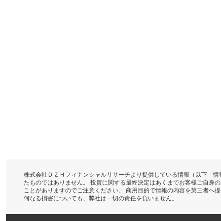
株式会社ＤＺＨフィナンシャルリサーチより提供している情報（以下「情
たものではありません。 投資に関する最終決定はあくまでお客様ご自身
ことがありますのでご注意ください。 商用目的で情報の内容を第三者へ
何なる損害についても、弊社は一切の責任を負いません。