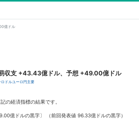
.00億ドル
支 +43.43億ドル、予想 +49.00億ドル
ーロドル
ユーロ円
主要
下記の経済指標の結果です。
.00億ドルの黒字〕 （前回発表値 96.33億ドルの黒字）