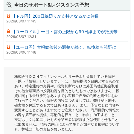
今日のサポート&レジスタンス予想
【ドル円】200日線辺りが支持となるかに注目
2026/08/07 11:45
【ユーロドル】一目・雲の上限から90日線までが抵抗帯
2026/08/07 12:31
【ユーロ円】大幅続落後の調整が続く、転換線も視野に
2026/08/06 11:48
株式会社ＤＺＨフィナンシャルリサーチより提供している情報
（以下「情報」といいます。）は、 情報提供を目的とするもので
あり、特定通貨の売買や、投資判断ならびに外国為替証拠金取引
その他金融商品の投資勧誘を目的としたものではありません。 投
資に関する最終決定はあくまでお客様ご自身の判断と責任におい
て行ってください。情報の内容につきましては、弊社が正確性、
確実性を保証するものではありません。 また、予告なしに内容を
変更することがありますのでご注意ください。 商用目的で情報の
内容を第三者へ提供、再配信を行うこと、独自に加工すること、
複写もしくは加工したものを第三者に譲渡または使用させること
は出来ません。 情報の内容によって生じた如何なる損害について
も、弊社は一切の責任を負いません。