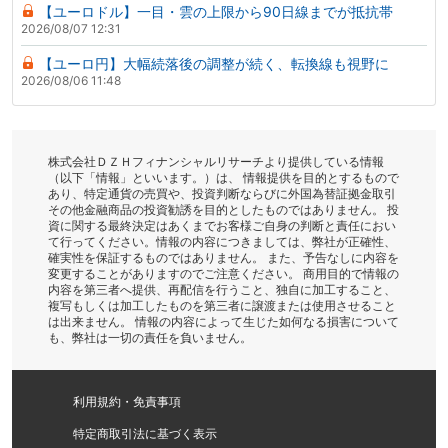
【ユーロドル】一目・雲の上限から90日線までが抵抗帯
2026/08/07 12:31
【ユーロ円】大幅続落後の調整が続く、転換線も視野に
2026/08/06 11:48
株式会社ＤＺＨフィナンシャルリサーチより提供している情報
（以下「情報」といいます。）は、 情報提供を目的とするもので
あり、特定通貨の売買や、投資判断ならびに外国為替証拠金取引
その他金融商品の投資勧誘を目的としたものではありません。 投
資に関する最終決定はあくまでお客様ご自身の判断と責任におい
て行ってください。情報の内容につきましては、弊社が正確性、
確実性を保証するものではありません。 また、予告なしに内容を
変更することがありますのでご注意ください。 商用目的で情報の
内容を第三者へ提供、再配信を行うこと、独自に加工すること、
複写もしくは加工したものを第三者に譲渡または使用させること
は出来ません。 情報の内容によって生じた如何なる損害について
も、弊社は一切の責任を負いません。
利用規約・免責事項
特定商取引法に基づく表示