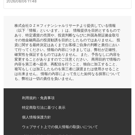
2026/08/06 11:48
株式会社ＤＺＨフィナンシャルリサーチより提供している情報
（以下「情報」といいます。）は、 情報提供を目的とするもので
あり、特定通貨の売買や、投資判断ならびに外国為替証拠金取引
その他金融商品の投資勧誘を目的としたものではありません。 投
資に関する最終決定はあくまでお客様ご自身の判断と責任におい
て行ってください。情報の内容につきましては、弊社が正確性、
確実性を保証するものではありません。 また、予告なしに内容を
変更することがありますのでご注意ください。 商用目的で情報の
内容を第三者へ提供、再配信を行うこと、独自に加工すること、
複写もしくは加工したものを第三者に譲渡または使用させること
は出来ません。 情報の内容によって生じた如何なる損害について
も、弊社は一切の責任を負いません。
利用規約・免責事項
特定商取引法に基づく表示
個人情報保護方針
ウェブサイト上での個人情報の取扱いについて