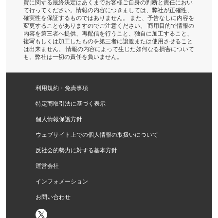
資に関する最終決定はあくまでお客様ご自身の判断と責任におい
て行ってください。情報の内容につきましては、弊社が正確性、
確実性を保証するものではありません。 また、予告なしに内容を
変更することがありますのでご注意ください。 商用目的で情報の
内容を第三者へ提供、再配信を行うこと、独自に加工すること、
複写もしくは加工したものを第三者に譲渡または使用させること
は出来ません。 情報の内容によって生じた如何なる損害について
も、弊社は一切の責任を負いません。
利用規約・免責事項
特定商取引法に基づく表示
個人情報保護方針
ウェブサイト上での個人情報の取扱いについて
反社会的勢力に対する基本方針
運営会社
インフォメーション
お問い合わせ