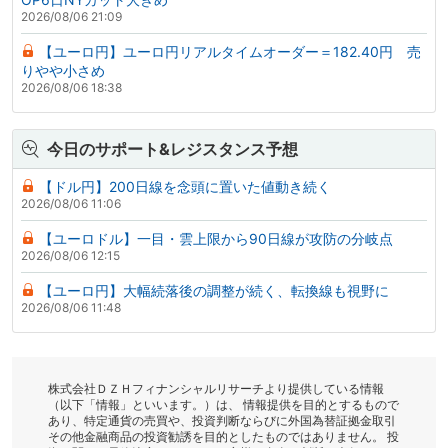
2026/08/06 21:09
【ユーロ円】ユーロ円リアルタイムオーダー＝182.40円 売
りやや小さめ
2026/08/06 18:38
今日のサポート&レジスタンス予想
【ドル円】200日線を念頭に置いた値動き続く
2026/08/06 11:06
【ユーロドル】一目・雲上限から90日線が攻防の分岐点
2026/08/06 12:15
【ユーロ円】大幅続落後の調整が続く、転換線も視野に
2026/08/06 11:48
株式会社ＤＺＨフィナンシャルリサーチより提供している情報
（以下「情報」といいます。）は、 情報提供を目的とするもので
あり、特定通貨の売買や、投資判断ならびに外国為替証拠金取引
その他金融商品の投資勧誘を目的としたものではありません。 投