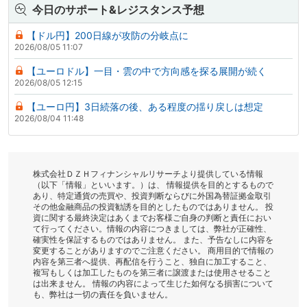
今日のサポート&レジスタンス予想
【ドル円】200日線が攻防の分岐点に
2026/08/05 11:07
【ユーロドル】一目・雲の中で方向感を探る展開が続く
2026/08/05 12:15
【ユーロ円】3日続落の後、ある程度の揺り戻しは想定
2026/08/04 11:48
株式会社ＤＺＨフィナンシャルリサーチより提供している情報
（以下「情報」といいます。）は、 情報提供を目的とするもので
あり、特定通貨の売買や、投資判断ならびに外国為替証拠金取引
その他金融商品の投資勧誘を目的としたものではありません。 投
資に関する最終決定はあくまでお客様ご自身の判断と責任におい
て行ってください。情報の内容につきましては、弊社が正確性、
確実性を保証するものではありません。 また、予告なしに内容を
変更することがありますのでご注意ください。 商用目的で情報の
内容を第三者へ提供、再配信を行うこと、独自に加工すること、
複写もしくは加工したものを第三者に譲渡または使用させること
は出来ません。 情報の内容によって生じた如何なる損害について
も、弊社は一切の責任を負いません。