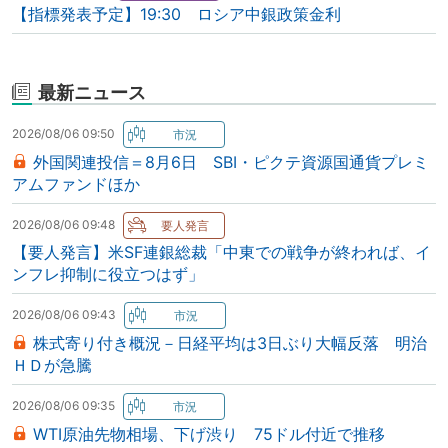
【指標発表予定】19:30 ロシア中銀政策金利
最新ニュース
2026/08/06 09:50
外国関連投信＝8月6日 SBI・ピクテ資源国通貨プレミ
アムファンドほか
2026/08/06 09:48
【要人発言】米SF連銀総裁「中東での戦争が終われば、イ
ンフレ抑制に役立つはず」
2026/08/06 09:43
株式寄り付き概況－日経平均は3日ぶり大幅反落 明治
ＨＤが急騰
2026/08/06 09:35
WTI原油先物相場、下げ渋り 75ドル付近で推移