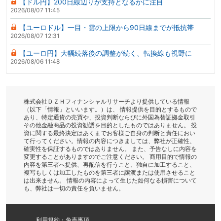
【ドル円】200日線辺りが支持となるかに注目
2026/08/07 11:45
【ユーロドル】一目・雲の上限から90日線までが抵抗帯
2026/08/07 12:31
【ユーロ円】大幅続落後の調整が続く、転換線も視野に
2026/08/06 11:48
株式会社ＤＺＨフィナンシャルリサーチより提供している情報
（以下「情報」といいます。）は、 情報提供を目的とするもので
あり、特定通貨の売買や、投資判断ならびに外国為替証拠金取引
その他金融商品の投資勧誘を目的としたものではありません。 投
資に関する最終決定はあくまでお客様ご自身の判断と責任におい
て行ってください。情報の内容につきましては、弊社が正確性、
確実性を保証するものではありません。 また、予告なしに内容を
変更することがありますのでご注意ください。 商用目的で情報の
内容を第三者へ提供、再配信を行うこと、独自に加工すること、
複写もしくは加工したものを第三者に譲渡または使用させること
は出来ません。 情報の内容によって生じた如何なる損害について
も、弊社は一切の責任を負いません。
利用規約・免責事項