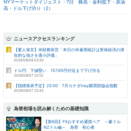
NYマーケットダイジェスト・7日 株高・金利低下・原油
高・ドル下げ渋り（2）
ニュースアクセスランキング
【要人発言】米財務長官「本日の米雇用統計は実体経済の潜
在的な強さを過小評価」
2026/08/08 02:50
ドル円、下値堅い 157.65円付近まで下げ渋る
2026/08/07 22:52
【指標発表予定】23:00 7月カナダIvey購買部協会指数
2026/08/07 22:45
為替相場を読み解くための基礎知識
【第6回】FXおすすめ通貨ペア ～豪ドル
NZドル編～ 為替 初心者