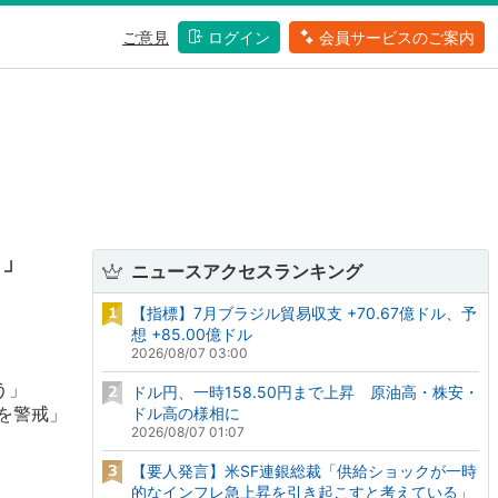
ご意見
ログイン
会員サービスのご案内
う」
ニュースアクセスランキング
【指標】7月ブラジル貿易収支 +70.67億ドル、予
想 +85.00億ドル
2026/08/07 03:00
う」
ドル円、一時158.50円まで上昇 原油高・株安・
を警戒」
ドル高の様相に
2026/08/07 01:07
【要人発言】米SF連銀総裁「供給ショックが一時
的なインフレ急上昇を引き起こすと考えている」