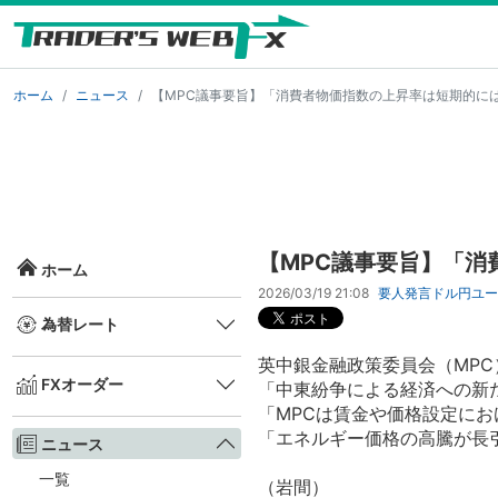
ホーム
ニュース
【MPC議事要旨】「消費者物価指数の上昇率は短期的に
【MPC議事要旨】「消
ホーム
2026/03/19 21:08
要人発言
ドル円
ユー
為替レート
英中銀金融政策委員会（MPC
FXオーダー
「中東紛争による経済への新
「MPCは賃金や価格設定に
「エネルギー価格の高騰が長
ニュース
一覧
（岩間）