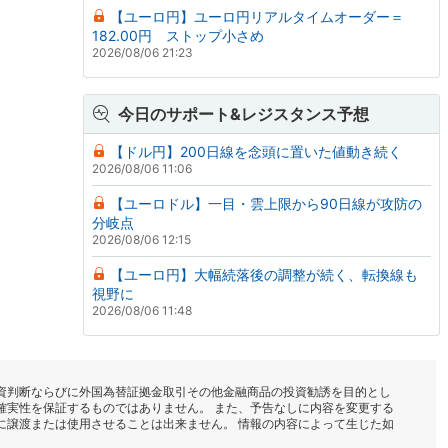
【ユーロ円】ユーロ円リアルタイムオーダー＝
182.00円 ストップ小さめ
2026/08/06 21:23
今日のサポート&レジスタンス予想
【ドル円】200日線を念頭に置いた値動き続く
2026/08/06 11:06
【ユーロドル】一目・雲上限から90日線が攻防の
分岐点
2026/08/06 12:15
【ユーロ円】大幅続落後の調整が続く、転換線も
視野に
2026/08/06 11:48
資判断ならびに外国為替証拠金取引その他金融商品の投資勧誘を目的とし
確実性を保証するものではありません。 また、予告なしに内容を変更する
に譲渡または使用させることは出来ません。 情報の内容によって生じた如