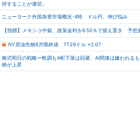
持することが適切」
ニューヨーク外国為替市場概況･4時 ドル円、伸び悩み
【指標】メキシコ中銀、政策金利を6.50％で据え置き 予想
NY原油先物9月限終値 77.29ドル +2.07
株式明日の戦略ー軟調も4桁下落は回避、AI関連は嫌われる
柄が上昇