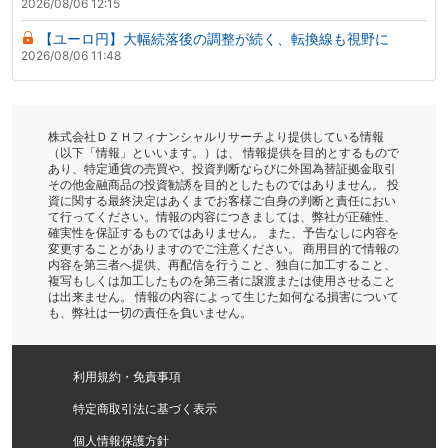
2026/08/06 12:15
【ユーロ円】大幅続落後の調整が続く、転換線も視野に
2026/08/06 11:48
株式会社ＤＺＨフィナンシャルリサーチより提供している情報
（以下「情報」といいます。）は、 情報提供を目的とするもので
あり、特定通貨の売買や、投資判断ならびに外国為替証拠金取引
その他金融商品の投資勧誘を目的としたものではありません。 投
資に関する最終決定はあくまでお客様ご自身の判断と責任におい
て行ってください。情報の内容につきましては、弊社が正確性、
確実性を保証するものではありません。 また、予告なしに内容を
変更することがありますのでご注意ください。 商用目的で情報の
内容を第三者へ提供、再配信を行うこと、独自に加工すること、
複写もしくは加工したものを第三者に譲渡または使用させること
は出来ません。 情報の内容によって生じた如何なる損害について
も、弊社は一切の責任を負いません。
利用規約・免責事項
特定商取引法に基づく表示
個人情報保護方針