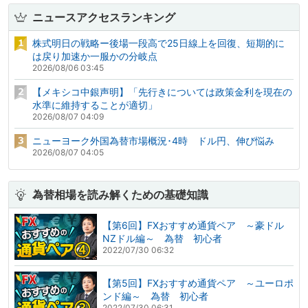
ニュースアクセスランキング
株式明日の戦略ー後場一段高で25日線上を回復、短期的に
は戻り加速か一服かの分岐点
2026/08/06 03:45
【メキシコ中銀声明】「先行きについては政策金利を現在の
水準に維持することが適切」
2026/08/07 04:09
ニューヨーク外国為替市場概況･4時 ドル円、伸び悩み
2026/08/07 04:05
為替相場を読み解くための基礎知識
【第6回】FXおすすめ通貨ペア ～豪ドル
NZドル編～ 為替 初心者
2022/07/30 06:32
【第5回】FXおすすめ通貨ペア ～ユーロポ
ンド編～ 為替 初心者
2022/07/30 06:31