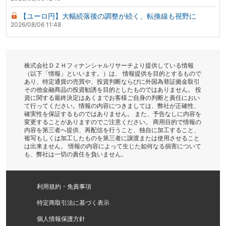
【ユーロ円】大幅続落後の調整が続く、転換線も視野に
2026/08/06 11:48
株式会社ＤＺＨフィナンシャルリサーチより提供している情報
（以下「情報」といいます。）は、 情報提供を目的とするもので
あり、特定通貨の売買や、投資判断ならびに外国為替証拠金取引
その他金融商品の投資勧誘を目的としたものではありません。 投
資に関する最終決定はあくまでお客様ご自身の判断と責任におい
て行ってください。情報の内容につきましては、弊社が正確性、
確実性を保証するものではありません。 また、予告なしに内容を
変更することがありますのでご注意ください。 商用目的で情報の
内容を第三者へ提供、再配信を行うこと、独自に加工すること、
複写もしくは加工したものを第三者に譲渡または使用させること
は出来ません。 情報の内容によって生じた如何なる損害について
も、弊社は一切の責任を負いません。
利用規約・免責事項
特定商取引法に基づく表示
個人情報保護方針