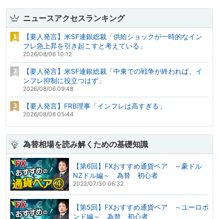
ニュースアクセスランキング
【要人発言】米SF連銀総裁「供給ショックが一時的なイン
フレ急上昇を引き起こすと考えている」
2026/08/06 10:12
【要人発言】米SF連銀総裁「中東での戦争が終われば、イ
ンフレ抑制に役立つはず」
2026/08/06 09:48
【要人発言】FRB理事「インフレは高すぎる」
2026/08/06 05:44
為替相場を読み解くための基礎知識
【第6回】FXおすすめ通貨ペア ～豪ドル
NZドル編～ 為替 初心者
2022/07/30 06:32
【第5回】FXおすすめ通貨ペア ～ユーロポ
ンド編～ 為替 初心者