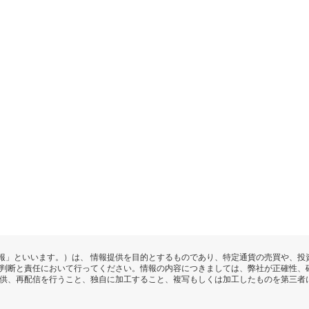
報」といいます。）は、 情報提供を目的とするものであり、特定通貨の売買や、投
の判断と責任において行ってください。情報の内容につきましては、弊社が正確性、
提供、再配信を行うこと、独自に加工すること、複写もしくは加工したものを第三者