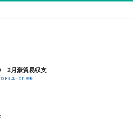
0 2月豪貿易収支
ーロドル
ユーロ円
主要
字