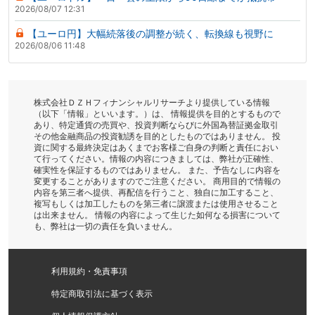
2026/08/07 12:31
【ユーロ円】大幅続落後の調整が続く、転換線も視野に
2026/08/06 11:48
株式会社ＤＺＨフィナンシャルリサーチより提供している情報
（以下「情報」といいます。）は、 情報提供を目的とするもので
あり、特定通貨の売買や、投資判断ならびに外国為替証拠金取引
その他金融商品の投資勧誘を目的としたものではありません。 投
資に関する最終決定はあくまでお客様ご自身の判断と責任におい
て行ってください。情報の内容につきましては、弊社が正確性、
確実性を保証するものではありません。 また、予告なしに内容を
変更することがありますのでご注意ください。 商用目的で情報の
内容を第三者へ提供、再配信を行うこと、独自に加工すること、
複写もしくは加工したものを第三者に譲渡または使用させること
は出来ません。 情報の内容によって生じた如何なる損害について
も、弊社は一切の責任を負いません。
利用規約・免責事項
特定商取引法に基づく表示