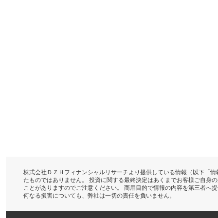
株式会社ＤＺＨフィナンシャルリサーチより提供している情報（以下「情
たものではありません。 投資に関する最終決定はあくまでお客様ご自身
ことがありますのでご注意ください。 商用目的で情報の内容を第三者へ
何なる損害についても、弊社は一切の責任を負いません。