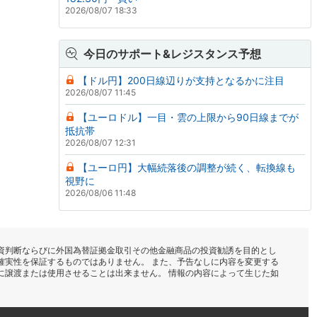
2026/08/07 18:33
今日のサポート&レジスタンス予想
【ドル円】200日線辺りが支持となるかに注目
2026/08/07 11:45
【ユーロドル】一目・雲の上限から90日線までが
抵抗帯
2026/08/07 12:31
【ユーロ円】大幅続落後の調整が続く、転換線も
視野に
2026/08/06 11:48
資判断ならびに外国為替証拠金取引その他金融商品の投資勧誘を目的とし
確実性を保証するものではありません。 また、予告なしに内容を変更する
に譲渡または使用させることは出来ません。 情報の内容によって生じた如