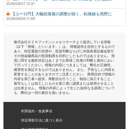
2026/08/07 12:31
【ユーロ円】大幅続落後の調整が続く、転換線も視野に
2026/08/06 11:48
株式会社ＤＺＨフィナンシャルリサーチより提供している情報
（以下「情報」といいます。）は、 情報提供を目的とするもので
あり、特定通貨の売買や、投資判断ならびに外国為替証拠金取引
その他金融商品の投資勧誘を目的としたものではありません。 投
資に関する最終決定はあくまでお客様ご自身の判断と責任におい
て行ってください。情報の内容につきましては、弊社が正確性、
確実性を保証するものではありません。 また、予告なしに内容を
変更することがありますのでご注意ください。 商用目的で情報の
内容を第三者へ提供、再配信を行うこと、独自に加工すること、
複写もしくは加工したものを第三者に譲渡または使用させること
は出来ません。 情報の内容によって生じた如何なる損害について
も、弊社は一切の責任を負いません。
利用規約・免責事項
特定商取引法に基づく表示