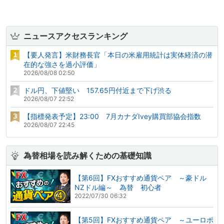
ニュースアクセスランキング
【要人発言】米財務長官「本日の米雇用統計は実体経済の潜
在的な強さを過小評価」
2026/08/08 02:50
ドル円、下値堅い 157.65円付近まで下げ渋る
2026/08/07 22:52
【指標発表予定】23:00 7月カナダIvey購買部協会指数
2026/08/07 22:45
為替相場を読み解くための基礎知識
【第6回】FXおすすめ通貨ペア ～豪ドル
NZドル編～ 為替 初心者
2022/07/30 06:32
【第5回】FXおすすめ通貨ペア ～ユーロポ