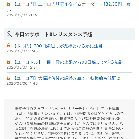
【ユーロ円】ユーロ円リアルタイムオーダー＝182.30円 買
い
2026/08/07 21:19
今日のサポート&レジスタンス予想
【ドル円】200日線辺りが支持となるかに注目
2026/08/07 11:45
【ユーロドル】一目・雲の上限から90日線までが抵抗帯
2026/08/07 12:31
【ユーロ円】大幅続落後の調整が続く、転換線も視野に
2026/08/06 11:48
株式会社ＤＺＨフィナンシャルリサーチより提供している情報
（以下「情報」といいます。）は、 情報提供を目的とするもので
あり、特定通貨の売買や、投資判断ならびに外国為替証拠金取引
その他金融商品の投資勧誘を目的としたものではありません。 投
資に関する最終決定はあくまでお客様ご自身の判断と責任におい
て行ってください。情報の内容につきましては、弊社が正確性、
確実性を保証するものではありません。 また、予告なしに内容を