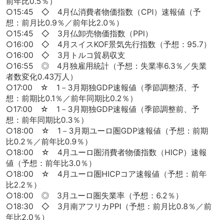
前年比0.5％）
○15:45 ◇ 4月仏消費者物価指数（CPI）速報値（予
想：前月比0.9％／前年比2.0％）
○15:45 ◇ 3月仏卸売物価指数（PPI）
○16:00 ◇ 4月スイスKOF景気先行指数（予想：95.7）
○16:00 ◇ 3月トルコ貿易収支
○16:55 ◎ 4月独雇用統計（予想：失業率6.3％／失業
者数変化0.43万人）
○17:00 ☆ 1－3月期独GDP速報値（季節調整済、予
想：前期比0.1％／前年同期比0.2％）
○17:00 ☆ 1－3月期独GDP速報値（季節調整前、予
想：前年同期比0.3％）
○18:00 ☆ 1－3月期ユーロ圏GDP速報値（予想：前期
比0.2％／前年比0.9％）
○18:00 ☆ 4月ユーロ圏消費者物価指数（HICP）速報
値（予想：前年比3.0％）
○18:00 ☆ 4月ユーロ圏HICPコア速報値（予想：前年
比2.2％）
○18:00 ◎ 3月ユーロ圏失業率（予想：6.2％）
○18:30 ◇ 3月南アフリカPPI（予想：前月比0.8％／前
年比2.0％）