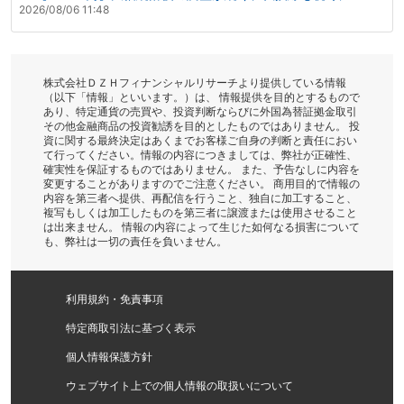
2026/08/06 11:48
株式会社ＤＺＨフィナンシャルリサーチより提供している情報
（以下「情報」といいます。）は、 情報提供を目的とするもので
あり、特定通貨の売買や、投資判断ならびに外国為替証拠金取引
その他金融商品の投資勧誘を目的としたものではありません。 投
資に関する最終決定はあくまでお客様ご自身の判断と責任におい
て行ってください。情報の内容につきましては、弊社が正確性、
確実性を保証するものではありません。 また、予告なしに内容を
変更することがありますのでご注意ください。 商用目的で情報の
内容を第三者へ提供、再配信を行うこと、独自に加工すること、
複写もしくは加工したものを第三者に譲渡または使用させること
は出来ません。 情報の内容によって生じた如何なる損害について
も、弊社は一切の責任を負いません。
利用規約・免責事項
特定商取引法に基づく表示
個人情報保護方針
ウェブサイト上での個人情報の取扱いについて