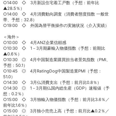
○14:00 ◇ 3月新設住宅着工戸数（予想：前年比
▲28.5％）
○14:00 ◇ 4月消費動向調査（消費者態度指数 一般世
帯、予想：32.8）
○19:00 ◇ 外国為替平衡操作の実施状況（介入実績）
＜海外＞
○10:00 ◇ 4月ANZ企業信頼感
○10:30 ◇ 1－3月期豪輸入物価指数（予想：前期比
▲0.6％）
○10:30 ◎ 4月中国製造業購買担当者景気指数（PMI、
予想：50.1）
○10:45 ◎ 4月RatingDog中国製造業PMI（予想：
51.0）
○14:30 ◇ 3月仏消費支出（予想：前月比0.8％）
○14:30 ◎ 1－3月期仏国内総生産（GDP）速報値（予
想：0.2％）
○15:00 ◇ 3月独輸入物価指数（予想：前月比3.6％／
前年比1.6％）
○15:00 ◎ 3月独小売売上高（予想：前月比▲0.2％／