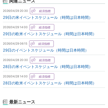
関連ニュース
2026/04/29 20:30
29日の米イベントスケジュール（時間は日本時間）
2026/04/29 14:00
29日の欧米イベントスケジュール（時間は日本時間）
2026/04/29 06:15
29日のイベントスケジュール（時間は日本時間）
2026/04/28 20:30
28日の米イベントスケジュール（時間は日本時間）
2026/04/28 14:00
28日の欧米イベントスケジュール（時間は日本時間）
最新ニュース