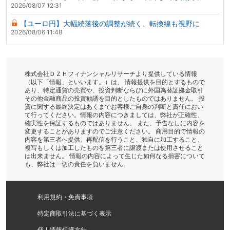
2026/08/07 12:31
【ユーロ円】大幅続落後の調整が続く、転換線も視野に
2026/08/06 11:48
株式会社ＤＺＨフィナンシャルリサーチより提供している情報
（以下「情報」といいます。）は、 情報提供を目的とするもので
あり、特定通貨の売買や、投資判断ならびに外国為替証拠金取引
その他金融商品の投資勧誘を目的としたものではありません。 投
資に関する最終決定はあくまでお客様ご自身の判断と責任におい
て行ってください。情報の内容につきましては、弊社が正確性、
確実性を保証するものではありません。 また、予告なしに内容を
変更することがありますのでご注意ください。 商用目的で情報の
内容を第三者へ提供、再配信を行うこと、独自に加工すること、
複写もしくは加工したものを第三者に譲渡または使用させること
は出来ません。 情報の内容によって生じた如何なる損害について
も、弊社は一切の責任を負いません。
利用規約・免責事項
特定商取引法に基づく表示
個人情報保護方針