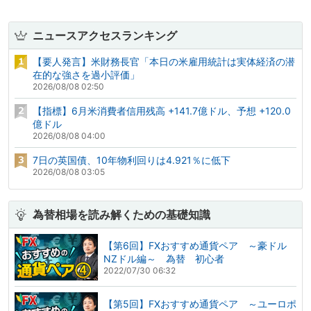
ニュースアクセスランキング
【要人発言】米財務長官「本日の米雇用統計は実体経済の潜
在的な強さを過小評価」
2026/08/08 02:50
【指標】6月米消費者信用残高 +141.7億ドル、予想 +120.0
億ドル
2026/08/08 04:00
7日の英国債、10年物利回りは4.921％に低下
2026/08/08 03:05
為替相場を読み解くための基礎知識
【第6回】FXおすすめ通貨ペア ～豪ドル
NZドル編～ 為替 初心者
2022/07/30 06:32
【第5回】FXおすすめ通貨ペア ～ユーロポ