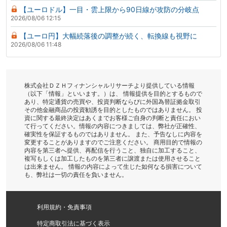
【ユーロドル】一目・雲上限から90日線が攻防の分岐点
2026/08/06 12:15
【ユーロ円】大幅続落後の調整が続く、転換線も視野に
2026/08/06 11:48
株式会社ＤＺＨフィナンシャルリサーチより提供している情報
（以下「情報」といいます。）は、 情報提供を目的とするもので
あり、特定通貨の売買や、投資判断ならびに外国為替証拠金取引
その他金融商品の投資勧誘を目的としたものではありません。 投
資に関する最終決定はあくまでお客様ご自身の判断と責任におい
て行ってください。情報の内容につきましては、弊社が正確性、
確実性を保証するものではありません。 また、予告なしに内容を
変更することがありますのでご注意ください。 商用目的で情報の
内容を第三者へ提供、再配信を行うこと、独自に加工すること、
複写もしくは加工したものを第三者に譲渡または使用させること
は出来ません。 情報の内容によって生じた如何なる損害について
も、弊社は一切の責任を負いません。
利用規約・免責事項
特定商取引法に基づく表示