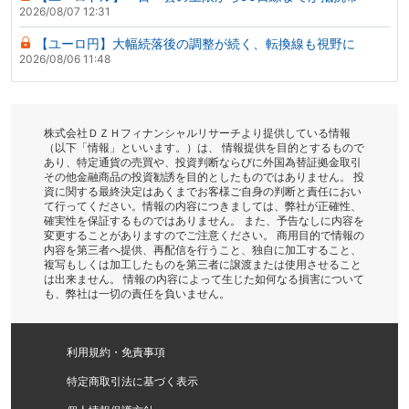
2026/08/07 12:31
【ユーロ円】大幅続落後の調整が続く、転換線も視野に
2026/08/06 11:48
株式会社ＤＺＨフィナンシャルリサーチより提供している情報
（以下「情報」といいます。）は、 情報提供を目的とするもので
あり、特定通貨の売買や、投資判断ならびに外国為替証拠金取引
その他金融商品の投資勧誘を目的としたものではありません。 投
資に関する最終決定はあくまでお客様ご自身の判断と責任におい
て行ってください。情報の内容につきましては、弊社が正確性、
確実性を保証するものではありません。 また、予告なしに内容を
変更することがありますのでご注意ください。 商用目的で情報の
内容を第三者へ提供、再配信を行うこと、独自に加工すること、
複写もしくは加工したものを第三者に譲渡または使用させること
は出来ません。 情報の内容によって生じた如何なる損害について
も、弊社は一切の責任を負いません。
利用規約・免責事項
特定商取引法に基づく表示