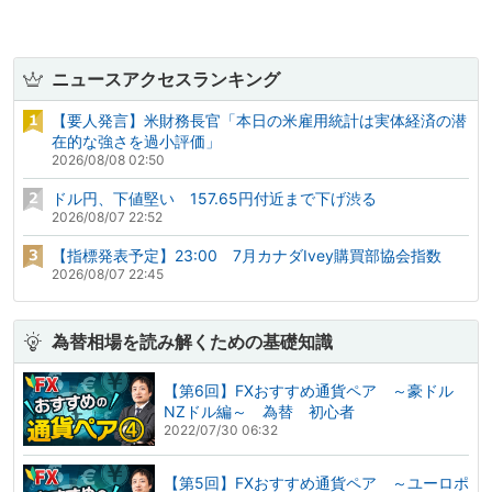
ニュースアクセスランキング
【要人発言】米財務長官「本日の米雇用統計は実体経済の潜
在的な強さを過小評価」
2026/08/08 02:50
ドル円、下値堅い 157.65円付近まで下げ渋る
2026/08/07 22:52
【指標発表予定】23:00 7月カナダIvey購買部協会指数
2026/08/07 22:45
為替相場を読み解くための基礎知識
【第6回】FXおすすめ通貨ペア ～豪ドル
NZドル編～ 為替 初心者
2022/07/30 06:32
【第5回】FXおすすめ通貨ペア ～ユーロポ