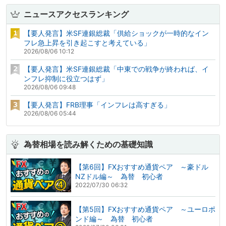
ニュースアクセスランキング
【要人発言】米SF連銀総裁「供給ショックが一時的なイン
フレ急上昇を引き起こすと考えている」
2026/08/06 10:12
【要人発言】米SF連銀総裁「中東での戦争が終われば、イ
ンフレ抑制に役立つはず」
2026/08/06 09:48
【要人発言】FRB理事「インフレは高すぎる」
2026/08/06 05:44
為替相場を読み解くための基礎知識
【第6回】FXおすすめ通貨ペア ～豪ドル
NZドル編～ 為替 初心者
2022/07/30 06:32
【第5回】FXおすすめ通貨ペア ～ユーロポ
ンド編～ 為替 初心者