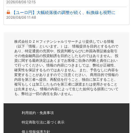
2026/08/06 12:15
【ユーロ円】大幅続落後の調整が続く、転換線も視野に
2026/08/06 11:48
株式会社ＤＺＨフィナンシャルリサーチより提供している情報
（以下「情報」といいます。）は、 情報提供を目的とするもので
あり、特定通貨の売買や、投資判断ならびに外国為替証拠金取引
その他金融商品の投資勧誘を目的としたものではありません。 投
資に関する最終決定はあくまでお客様ご自身の判断と責任におい
て行ってください。情報の内容につきましては、弊社が正確性、
確実性を保証するものではありません。 また、予告なしに内容を
変更することがありますのでご注意ください。 商用目的で情報の
内容を第三者へ提供、再配信を行うこと、独自に加工すること、
複写もしくは加工したものを第三者に譲渡または使用させること
は出来ません。 情報の内容によって生じた如何なる損害について
も、弊社は一切の責任を負いません。
利用規約・免責事項
特定商取引法に基づく表示
個人情報保護方針