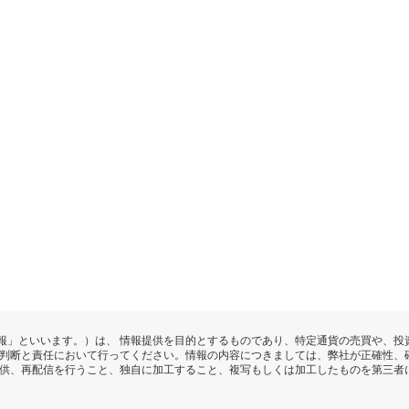
報」といいます。）は、 情報提供を目的とするものであり、特定通貨の売買や、投
の判断と責任において行ってください。情報の内容につきましては、弊社が正確性、
提供、再配信を行うこと、独自に加工すること、複写もしくは加工したものを第三者