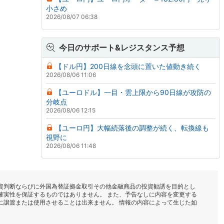
小さめ
2026/08/07 06:38
今日のサポート&レジスタンス予想
【ドル円】200日線を念頭に置いた値動き続く
2026/08/06 11:06
【ユーロドル】一目・雲上限から90日線が攻防の
分岐点
2026/08/06 12:15
【ユーロ円】大幅続落後の調整が続く、転換線も
視野に
2026/08/06 11:48
資判断ならびに外国為替証拠金取引その他金融商品の投資勧誘を目的とし
確実性を保証するものではありません。 また、予告なしに内容を変更する
に譲渡または使用させることは出来ません。 情報の内容によって生じた如