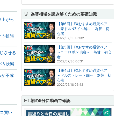
為替相場を読み解くための基礎知識
り上がっ
【第6回】FXおすすめ通貨ペア
～豪ドルNZドル編～ 為替 初
心者
がう状態
2022/07/30 06:32
【第5回】FXおすすめ通貨ペア
～ユーロポンド編～ 為替 初心
じさせる
者
2022/07/30 06:31
がう状態
【第4回】FXおすすめ通貨ペア
るか不確
～ドルストレート編～ 為替 初
心者
2022/06/18 06:42
朝の5分に動画で確認
ロス買い