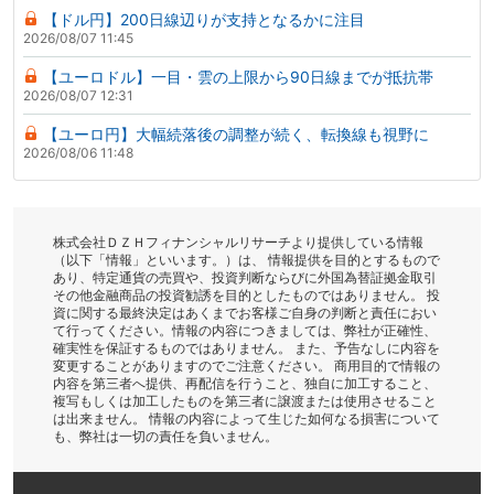
【ドル円】200日線辺りが支持となるかに注目
2026/08/07 11:45
【ユーロドル】一目・雲の上限から90日線までが抵抗帯
2026/08/07 12:31
【ユーロ円】大幅続落後の調整が続く、転換線も視野に
2026/08/06 11:48
株式会社ＤＺＨフィナンシャルリサーチより提供している情報
（以下「情報」といいます。）は、 情報提供を目的とするもので
あり、特定通貨の売買や、投資判断ならびに外国為替証拠金取引
その他金融商品の投資勧誘を目的としたものではありません。 投
資に関する最終決定はあくまでお客様ご自身の判断と責任におい
て行ってください。情報の内容につきましては、弊社が正確性、
確実性を保証するものではありません。 また、予告なしに内容を
変更することがありますのでご注意ください。 商用目的で情報の
内容を第三者へ提供、再配信を行うこと、独自に加工すること、
複写もしくは加工したものを第三者に譲渡または使用させること
は出来ません。 情報の内容によって生じた如何なる損害について
も、弊社は一切の責任を負いません。