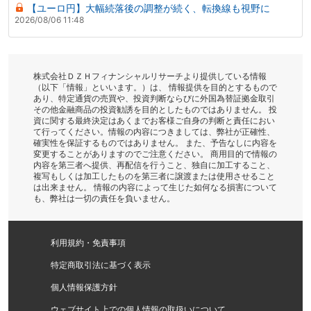
【ユーロ円】大幅続落後の調整が続く、転換線も視野に
2026/08/06 11:48
株式会社ＤＺＨフィナンシャルリサーチより提供している情報
（以下「情報」といいます。）は、 情報提供を目的とするもので
あり、特定通貨の売買や、投資判断ならびに外国為替証拠金取引
その他金融商品の投資勧誘を目的としたものではありません。 投
資に関する最終決定はあくまでお客様ご自身の判断と責任におい
て行ってください。情報の内容につきましては、弊社が正確性、
確実性を保証するものではありません。 また、予告なしに内容を
変更することがありますのでご注意ください。 商用目的で情報の
内容を第三者へ提供、再配信を行うこと、独自に加工すること、
複写もしくは加工したものを第三者に譲渡または使用させること
は出来ません。 情報の内容によって生じた如何なる損害について
も、弊社は一切の責任を負いません。
利用規約・免責事項
特定商取引法に基づく表示
個人情報保護方針
ウェブサイト上での個人情報の取扱いについて