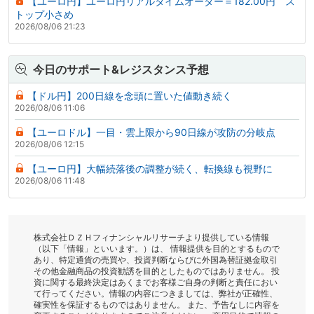
【ユーロ円】ユーロ円リアルタイムオーダー＝182.00円 ス
トップ小さめ
2026/08/06 21:23
今日のサポート&レジスタンス予想
【ドル円】200日線を念頭に置いた値動き続く
2026/08/06 11:06
【ユーロドル】一目・雲上限から90日線が攻防の分岐点
2026/08/06 12:15
【ユーロ円】大幅続落後の調整が続く、転換線も視野に
2026/08/06 11:48
株式会社ＤＺＨフィナンシャルリサーチより提供している情報
（以下「情報」といいます。）は、 情報提供を目的とするもので
あり、特定通貨の売買や、投資判断ならびに外国為替証拠金取引
その他金融商品の投資勧誘を目的としたものではありません。 投
資に関する最終決定はあくまでお客様ご自身の判断と責任におい
て行ってください。情報の内容につきましては、弊社が正確性、
確実性を保証するものではありません。 また、予告なしに内容を