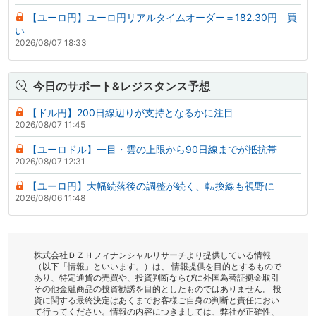
【ユーロ円】ユーロ円リアルタイムオーダー＝182.30円 買
い
2026/08/07 18:33
今日のサポート&レジスタンス予想
【ドル円】200日線辺りが支持となるかに注目
2026/08/07 11:45
【ユーロドル】一目・雲の上限から90日線までが抵抗帯
2026/08/07 12:31
【ユーロ円】大幅続落後の調整が続く、転換線も視野に
2026/08/06 11:48
株式会社ＤＺＨフィナンシャルリサーチより提供している情報
（以下「情報」といいます。）は、 情報提供を目的とするもので
あり、特定通貨の売買や、投資判断ならびに外国為替証拠金取引
その他金融商品の投資勧誘を目的としたものではありません。 投
資に関する最終決定はあくまでお客様ご自身の判断と責任におい
て行ってください。情報の内容につきましては、弊社が正確性、