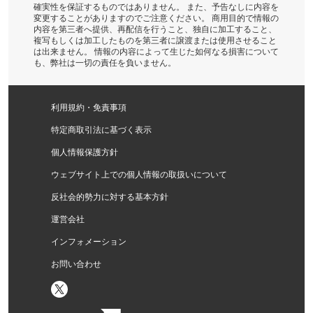
確実性を保証するものではありません。 また、予告なしに内容を
変更することがありますのでご注意ください。 商用目的で情報の
内容を第三者へ提供、再配信を行うこと、独自に加工すること、
複写もしくは加工したものを第三者に譲渡または使用させること
は出来ません。 情報の内容によって生じた如何なる損害について
も、弊社は一切の責任を負いません。
利用規約・免責事項
特定商取引法に基づく表示
個人情報保護方針
ウェブサイト上での個人情報の取扱いについて
反社会的勢力に対する基本方針
運営会社
インフォメーション
お問い合わせ