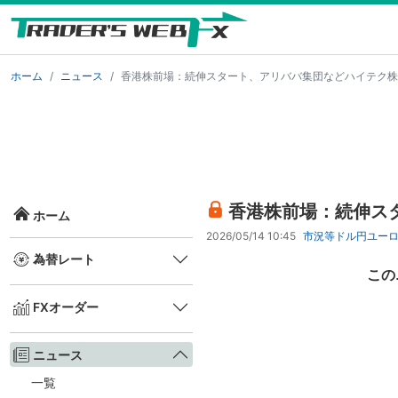
ホーム
ニュース
香港株前場：続伸スタート、アリババ集団などハイテク株
香港株前場：続伸ス
ホーム
2026/05/14 10:45
市況等
ドル円
ユー
為替レート
この
FXオーダー
ニュース
一覧