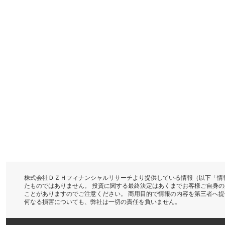
株式会社ＤＺＨフィナンシャルリサーチより提供している情報（以下「情
たものではありません。 投資に関する最終決定はあくまでお客様ご自身
ことがありますのでご注意ください。 商用目的で情報の内容を第三者へ
何なる損害についても、弊社は一切の責任を負いません。