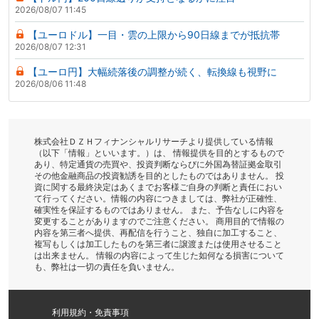
2026/08/07 11:45
【ユーロドル】一目・雲の上限から90日線までが抵抗帯
2026/08/07 12:31
【ユーロ円】大幅続落後の調整が続く、転換線も視野に
2026/08/06 11:48
株式会社ＤＺＨフィナンシャルリサーチより提供している情報
（以下「情報」といいます。）は、 情報提供を目的とするもので
あり、特定通貨の売買や、投資判断ならびに外国為替証拠金取引
その他金融商品の投資勧誘を目的としたものではありません。 投
資に関する最終決定はあくまでお客様ご自身の判断と責任におい
て行ってください。情報の内容につきましては、弊社が正確性、
確実性を保証するものではありません。 また、予告なしに内容を
変更することがありますのでご注意ください。 商用目的で情報の
内容を第三者へ提供、再配信を行うこと、独自に加工すること、
複写もしくは加工したものを第三者に譲渡または使用させること
は出来ません。 情報の内容によって生じた如何なる損害について
も、弊社は一切の責任を負いません。
利用規約・免責事項