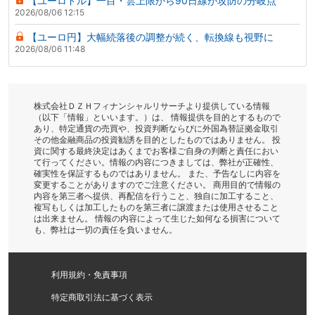
【ユーロドル】一目・雲上限から90日線が攻防の分岐点
2026/08/06 12:15
【ユーロ円】大幅続落後の調整が続く、転換線も視野に
2026/08/06 11:48
株式会社ＤＺＨフィナンシャルリサーチより提供している情報
（以下「情報」といいます。）は、 情報提供を目的とするもので
あり、特定通貨の売買や、投資判断ならびに外国為替証拠金取引
その他金融商品の投資勧誘を目的としたものではありません。 投
資に関する最終決定はあくまでお客様ご自身の判断と責任におい
て行ってください。情報の内容につきましては、弊社が正確性、
確実性を保証するものではありません。 また、予告なしに内容を
変更することがありますのでご注意ください。 商用目的で情報の
内容を第三者へ提供、再配信を行うこと、独自に加工すること、
複写もしくは加工したものを第三者に譲渡または使用させること
は出来ません。 情報の内容によって生じた如何なる損害について
も、弊社は一切の責任を負いません。
利用規約・免責事項
特定商取引法に基づく表示