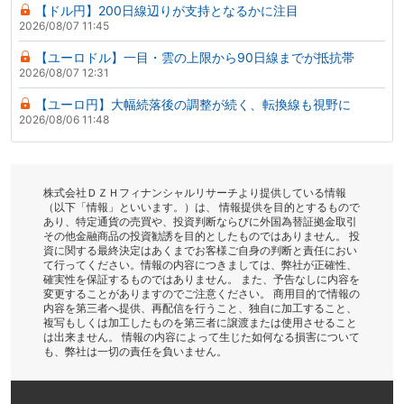
【ドル円】200日線辺りが支持となるかに注目
2026/08/07 11:45
【ユーロドル】一目・雲の上限から90日線までが抵抗帯
2026/08/07 12:31
【ユーロ円】大幅続落後の調整が続く、転換線も視野に
2026/08/06 11:48
株式会社ＤＺＨフィナンシャルリサーチより提供している情報
（以下「情報」といいます。）は、 情報提供を目的とするもので
あり、特定通貨の売買や、投資判断ならびに外国為替証拠金取引
その他金融商品の投資勧誘を目的としたものではありません。 投
資に関する最終決定はあくまでお客様ご自身の判断と責任におい
て行ってください。情報の内容につきましては、弊社が正確性、
確実性を保証するものではありません。 また、予告なしに内容を
変更することがありますのでご注意ください。 商用目的で情報の
内容を第三者へ提供、再配信を行うこと、独自に加工すること、
複写もしくは加工したものを第三者に譲渡または使用させること
は出来ません。 情報の内容によって生じた如何なる損害について
も、弊社は一切の責任を負いません。