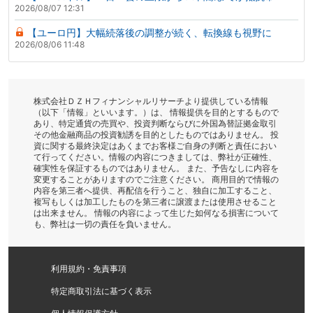
2026/08/07 12:31
【ユーロ円】大幅続落後の調整が続く、転換線も視野に
2026/08/06 11:48
株式会社ＤＺＨフィナンシャルリサーチより提供している情報
（以下「情報」といいます。）は、 情報提供を目的とするもので
あり、特定通貨の売買や、投資判断ならびに外国為替証拠金取引
その他金融商品の投資勧誘を目的としたものではありません。 投
資に関する最終決定はあくまでお客様ご自身の判断と責任におい
て行ってください。情報の内容につきましては、弊社が正確性、
確実性を保証するものではありません。 また、予告なしに内容を
変更することがありますのでご注意ください。 商用目的で情報の
内容を第三者へ提供、再配信を行うこと、独自に加工すること、
複写もしくは加工したものを第三者に譲渡または使用させること
は出来ません。 情報の内容によって生じた如何なる損害について
も、弊社は一切の責任を負いません。
利用規約・免責事項
特定商取引法に基づく表示