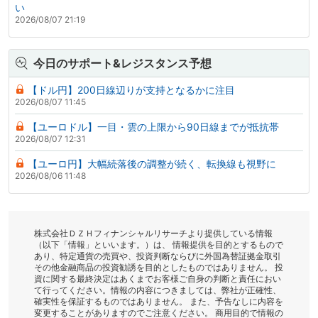
い
2026/08/07 21:19
今日のサポート&レジスタンス予想
【ドル円】200日線辺りが支持となるかに注目
2026/08/07 11:45
【ユーロドル】一目・雲の上限から90日線までが抵抗帯
2026/08/07 12:31
【ユーロ円】大幅続落後の調整が続く、転換線も視野に
2026/08/06 11:48
株式会社ＤＺＨフィナンシャルリサーチより提供している情報
（以下「情報」といいます。）は、 情報提供を目的とするもので
あり、特定通貨の売買や、投資判断ならびに外国為替証拠金取引
その他金融商品の投資勧誘を目的としたものではありません。 投
資に関する最終決定はあくまでお客様ご自身の判断と責任におい
て行ってください。情報の内容につきましては、弊社が正確性、
確実性を保証するものではありません。 また、予告なしに内容を
変更することがありますのでご注意ください。 商用目的で情報の