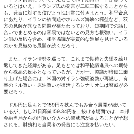
いるとはいえ、トランプ氏の発言が二転三転することから
も、発言に対する信ぴょう性は常に付きまとう。和平合意
にあたり、イランの核問題やホルムズ海峡の権益など、双
方の見解が異なる問題が横たわっており、短期間での話し
合いでまとめるのは容易ではないとの見方も根強い。イラ
ン側の反応を含め、和平協議が実質的な進展を見せている
のかを見極める展開が続くだろう。
また、イラン情勢を巡って、これまで期待と失望を繰り
返してきた経緯がある。足もとでは和平協議進展への期待
から株高の反応となっているが、万が一、協議が暗礁に乗
り上げた場合には、米国の対イラン強硬姿勢が再燃し、有
事のドル買い・原油買いが復活するシナリオには警戒が必
要だろう。
ドル円は足もとで159円を挟んでもみ合う展開が続いて
いるが、もし21日高値159.34円を上抜ける場面では、本邦
金融当局からの円買い介入への警戒感が高まることが予想
される。財務相ら当局者の発言にも注意を払いたい。