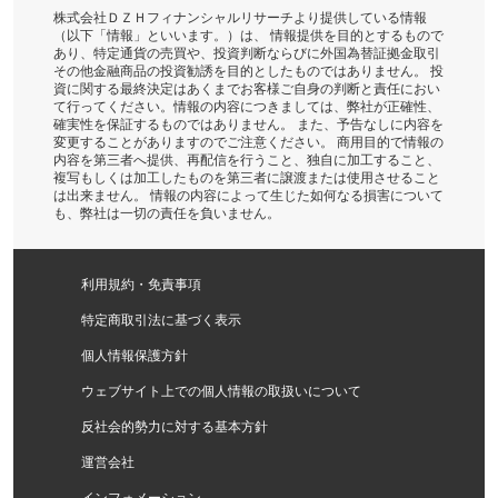
株式会社ＤＺＨフィナンシャルリサーチより提供している情報
（以下「情報」といいます。）は、 情報提供を目的とするもので
あり、特定通貨の売買や、投資判断ならびに外国為替証拠金取引
その他金融商品の投資勧誘を目的としたものではありません。 投
資に関する最終決定はあくまでお客様ご自身の判断と責任におい
て行ってください。情報の内容につきましては、弊社が正確性、
確実性を保証するものではありません。 また、予告なしに内容を
変更することがありますのでご注意ください。 商用目的で情報の
内容を第三者へ提供、再配信を行うこと、独自に加工すること、
複写もしくは加工したものを第三者に譲渡または使用させること
は出来ません。 情報の内容によって生じた如何なる損害について
も、弊社は一切の責任を負いません。
利用規約・免責事項
特定商取引法に基づく表示
個人情報保護方針
ウェブサイト上での個人情報の取扱いについて
反社会的勢力に対する基本方針
運営会社
インフォメーション