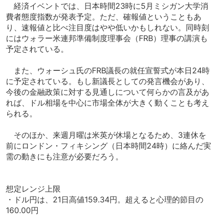
経済イベントでは、日本時間23時に5月ミシガン大学消
費者態度指数が発表予定。ただ、確報値ということもあ
り、速報値と比べ注目度はやや低いかもしれない。同時刻
にはウォラー米連邦準備制度理事会（FRB）理事の講演も
予定されている。
また、ウォーシュ氏のFRB議長の就任宣誓式が本日24時
に予定されている。もし新議長としての発言機会があり、
今後の金融政策に対する見通しについて何らかの言及があ
れば、ドル相場を中心に市場全体が大きく動くことも考え
られる。
そのほか、来週月曜は米英が休場となるため、3連休を
前にロンドン・フィキシング（日本時間24時）に絡んだ実
需の動きにも注意が必要だろう。
想定レンジ上限
・ドル円は、21日高値159.34円。超えると心理的節目の
160.00円