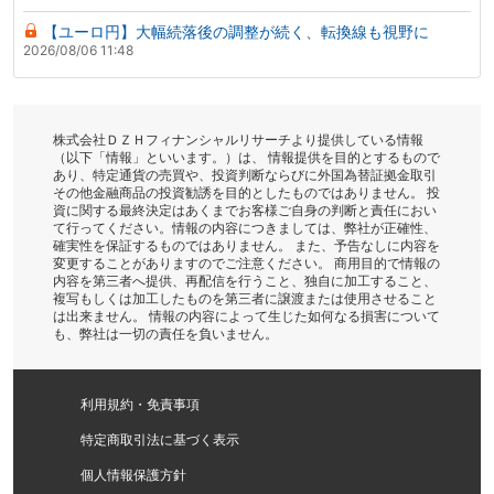
【ユーロ円】大幅続落後の調整が続く、転換線も視野に
2026/08/06 11:48
株式会社ＤＺＨフィナンシャルリサーチより提供している情報
（以下「情報」といいます。）は、 情報提供を目的とするもので
あり、特定通貨の売買や、投資判断ならびに外国為替証拠金取引
その他金融商品の投資勧誘を目的としたものではありません。 投
資に関する最終決定はあくまでお客様ご自身の判断と責任におい
て行ってください。情報の内容につきましては、弊社が正確性、
確実性を保証するものではありません。 また、予告なしに内容を
変更することがありますのでご注意ください。 商用目的で情報の
内容を第三者へ提供、再配信を行うこと、独自に加工すること、
複写もしくは加工したものを第三者に譲渡または使用させること
は出来ません。 情報の内容によって生じた如何なる損害について
も、弊社は一切の責任を負いません。
利用規約・免責事項
特定商取引法に基づく表示
個人情報保護方針