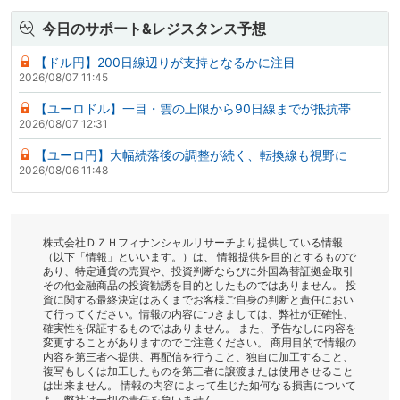
今日のサポート&レジスタンス予想
【ドル円】200日線辺りが支持となるかに注目
2026/08/07 11:45
【ユーロドル】一目・雲の上限から90日線までが抵抗帯
2026/08/07 12:31
【ユーロ円】大幅続落後の調整が続く、転換線も視野に
2026/08/06 11:48
株式会社ＤＺＨフィナンシャルリサーチより提供している情報
（以下「情報」といいます。）は、 情報提供を目的とするもので
あり、特定通貨の売買や、投資判断ならびに外国為替証拠金取引
その他金融商品の投資勧誘を目的としたものではありません。 投
資に関する最終決定はあくまでお客様ご自身の判断と責任におい
て行ってください。情報の内容につきましては、弊社が正確性、
確実性を保証するものではありません。 また、予告なしに内容を
変更することがありますのでご注意ください。 商用目的で情報の
内容を第三者へ提供、再配信を行うこと、独自に加工すること、
複写もしくは加工したものを第三者に譲渡または使用させること
は出来ません。 情報の内容によって生じた如何なる損害について
も、弊社は一切の責任を負いません。